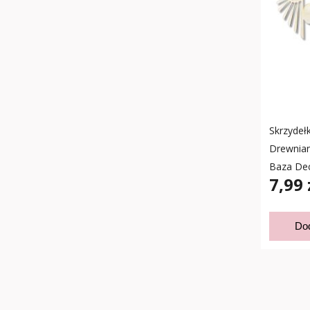
Skrzydełk
Drewnian
Baza De
7,99 
Do