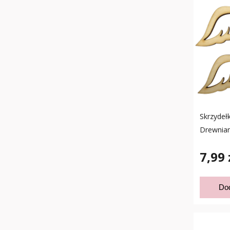
Skrzydełk
Drewnian
7,99 
Do