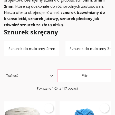
projektów. Oferujemy sznurki o grubościach
5mm
,
3mm
i
2mm
, które są doskonałe do różnorodnych zastosowań.
Nasza oferta obejmuje również
sznurek bawełniany do
bransoletki, sznurek jutowy, sznurek pleciony jak
również sznurek ze złotą nitką.
Sznurek skręcany
Sznurek do makramy 2mm
Sznurek do makramy 3m
Filtr
Pokazano 1-24 z 417 pozycji