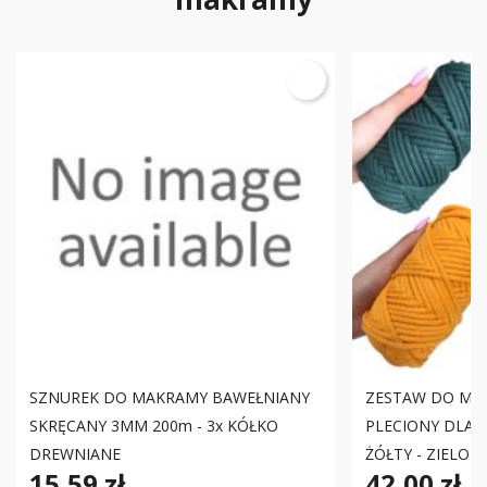
SZNUREK DO MAKRAMY BAWEŁNIANY
ZESTAW DO MA
SKRĘCANY 3MM 200m - 3x KÓŁKO
PLECIONY DLA 
DREWNIANE
ŻÓŁTY - ZIELONY
15,59 zł
42,00 zł