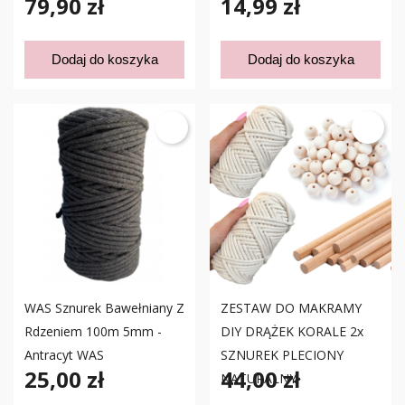
79,90 zł
14,99 zł
Dodaj do koszyka
Dodaj do koszyka
WAS Sznurek Bawełniany Z
ZESTAW DO MAKRAMY
Rdzeniem 100m 5mm -
DIY DRĄŻEK KORALE 2x
Antracyt WAS
SZNUREK PLECIONY
25,00 zł
44,00 zł
NATURALNY