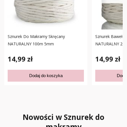
Sznurek Do Makramy Skręcany
Sznurek Bawełn
NATURALNY 100m 5mm
NATURALNY 20
14,99 zł
14,99 zł
Dodaj do koszyka
Doda
Nowości w Sznurek do
makramy