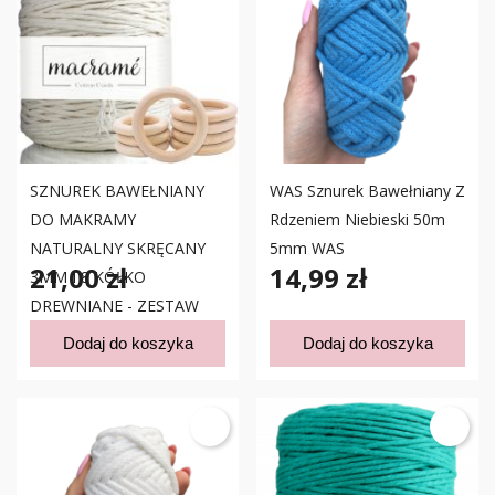
SZNUREK BAWEŁNIANY
WAS Sznurek Bawełniany Z
DO MAKRAMY
Rdzeniem Niebieski 50m
NATURALNY SKRĘCANY
5mm WAS
21,00 zł
14,99 zł
3MM I 8 KÓŁKO
DREWNIANE - ZESTAW
Dodaj do koszyka
Dodaj do koszyka