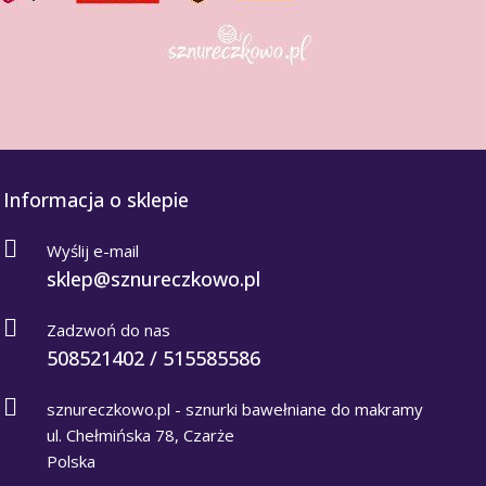
Informacja o sklepie
Wyślij e-mail
sklep@sznureczkowo.pl
Zadzwoń do nas
508521402 / 515585586
sznureczkowo.pl - sznurki bawełniane do makramy
ul. Chełmińska 78, Czarże
Polska