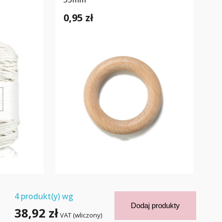
0,95 zł
4
produkt(y) wg
Dodaj produkty
38,92 zł
VAT (wliczony)