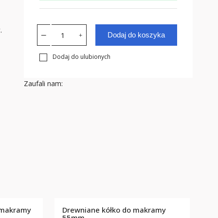
.
Dodaj do koszyka
Dodaj do ulubionych
Zaufali nam:
 makramy
Drewniane kółko do makramy
m
55mm