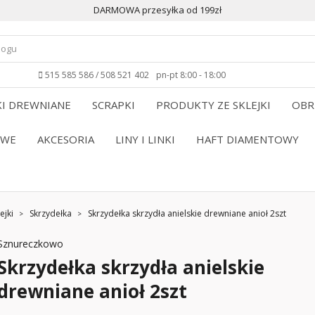
DARMOWA przesyłka od 199zł
515 585 586 / 508 521 402
pn-pt 8:00 - 18:00
I DREWNIANE
SCRAPKI
PRODUKTY ZE SKLEJKI
OBR
OWE
AKCESORIA
LINY I LINKI
HAFT DIAMENTOWY
ejki
Skrzydełka
Skrzydełka skrzydła anielskie drewniane anioł 2szt
Sznureczkowo
Skrzydełka skrzydła anielskie
drewniane anioł 2szt