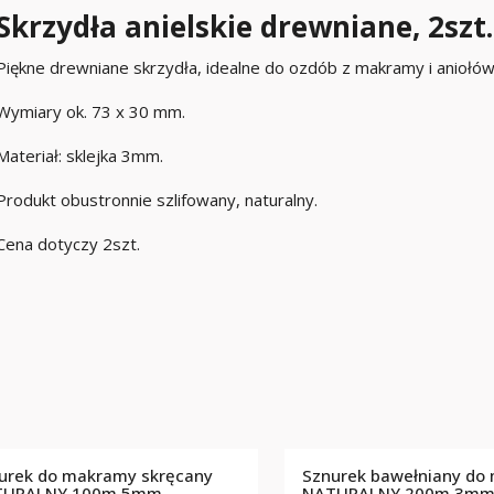
Skrzydła anielskie drewniane, 2szt.
Piękne drewniane skrzydła, idealne do ozdób z makramy i aniołów
Wymiary ok. 73 x 30 mm.
Materiał: sklejka 3mm.
Produkt obustronnie szlifowany, naturalny.
Cena dotyczy 2szt.
urek do makramy skręcany
Sznurek bawełniany do
TURALNY 100m 5mm
NATURALNY 200m 3m