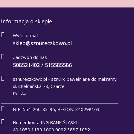
Informacja o sklepie
Wyślij e-mail
sklep@sznureczkowo.pl
Zadzwoń do nas
508521402 / 515585586
sznureczkowo.pl - sznurki bawełniane do makramy
ul. Chełmińska 78, Czarże
Polska
NIP: 554-260-83-96, REGON: 340298163
Numer konta ING BANK ŚLĄSKI:
40 1050 1139 1000 0092 3887 1082