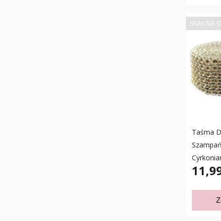
BRAK NA S
Taśma D
Szampań
Cyrkonia
11,99
Z