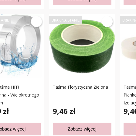
TANIE
BRAK NA STANIE
BRAK N
śma HIT!
Taśma Florystyczna Zielona
Taśma
na - Wielokrotnego
Piank
5m
Izolac
 zł
9,46 zł
9,4
obacz więcej
Zobacz więcej