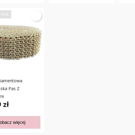
TANIE
iamentowa
ska Pas Z
mi
 zł
obacz więcej