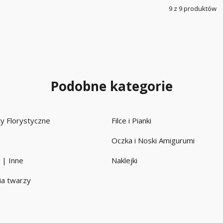
9 z 9 produktów
Podobne kategorie
uty Florystyczne
Filce i Pianki
Oczka i Noski Amigurumi
 | Inne
Naklejki
a twarzy