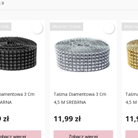
: 9
TANIE
BRAK NA STANIE
BRAK N
iamentowa 3 Cm
Taśma Diamentowa 3 Cm
Taśma
ZARNA
4,5 M SREBRNA
4,5 M
 zł
11,99 zł
11,
obacz więcej
Zobacz więcej