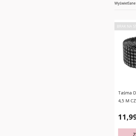
Wyświetlane
BRAK NA S
Taśma D
4,5 M C
11,99
Z