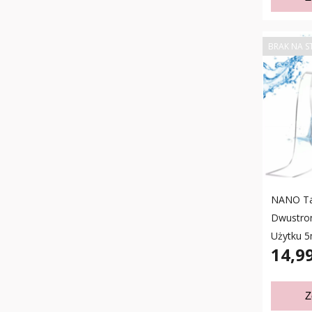
BRAK NA S
NANO Ta
Dwustron
Użytku 
14,99
Z