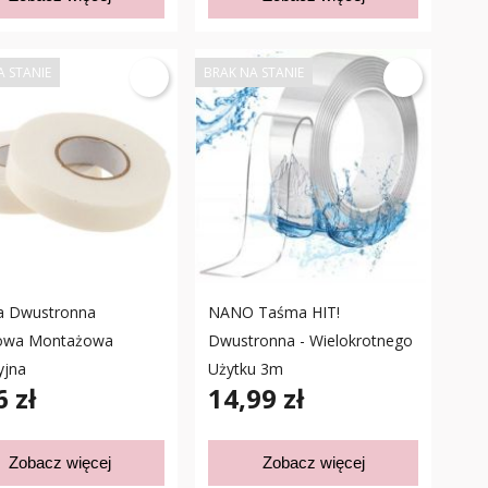
A STANIE
BRAK NA STANIE
 Dwustronna
NANO Taśma HIT!
owa Montażowa
Dwustronna - Wielokrotnego
yjna
Użytku 3m
6 zł
14,99 zł
Zobacz więcej
Zobacz więcej