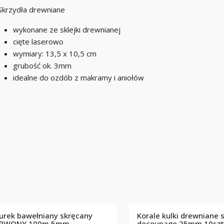
Skrzydła drewniane
wykonane ze sklejki drewnianej
cięte laserowo
wymiary: 13,5 x 10,5 cm
grubość ok. 3mm
idealne do ozdób z makramy i aniołów
urek bawełniany skręcany
Korale kulki drewniane
ERWONY 100m 5mm
decoupage 25mm 10szt