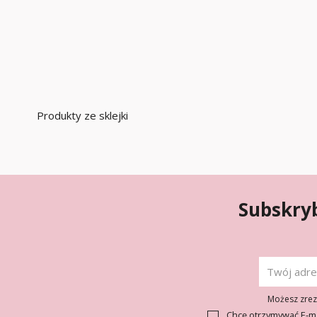
Produkty ze sklejki
Subskryb
Możesz zrezy
Chcę otrzymywać E-m