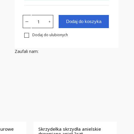
Dodaj do koszyka
Dodaj do ulubionych
Zaufali nam:
 surowe
Skrzydełka skrzydła anielskie
drewniane anioł 2szt