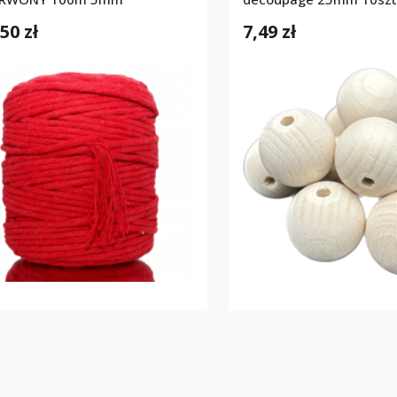
50 zł
7,49 zł