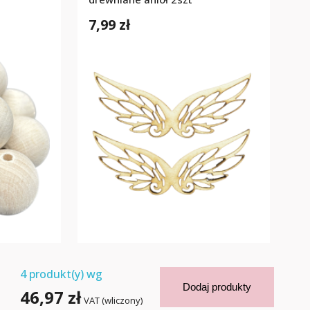
7,99 zł
4
produkt(y) wg
Dodaj produkty
46,97 zł
VAT (wliczony)