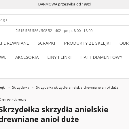
DARMOWA przesyłka od 199zł
515 585 586 / 508 521 402
pn-pt 8:00 - 18:00
I DREWNIANE
SCRAPKI
PRODUKTY ZE SKLEJKI
OBR
OWE
AKCESORIA
LINY I LINKI
HAFT DIAMENTOWY
ejki
Skrzydełka
Skrzydełka skrzydła anielskie drewniane anioł duże
Sznureczkowo
Skrzydełka skrzydła anielskie
drewniane anioł duże