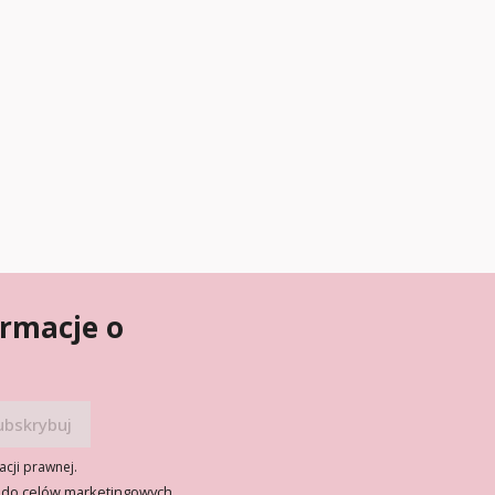
ormacje o
acji prawnej.
 do celów marketingowych