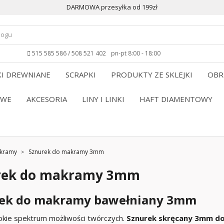
DARMOWA przesyłka od 199zł
515 585 586 / 508 521 402
pn-pt 8:00 - 18:00
I DREWNIANE
SCRAPKI
PRODUKTY ZE SKLEJKI
OBR
OWE
AKCESORIA
LINY I LINKI
HAFT DIAMENTOWY
akramy
Sznurek do makramy 3mm
rek do makramy 3mm
ek do makramy bawełniany 3mm
okie spektrum możliwości twórczych.
Sznurek skręcany 3mm d