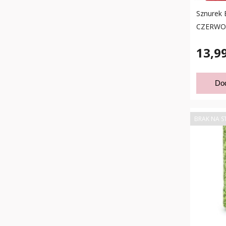
Sznurek 
CZERWO
13,99
Do
BRAK NA S