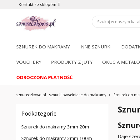
Kontakt ze sklepem
SZNUREK DO MAKRAMY
INNE SZNURKI
DODATK
VOUCHERY
PRODUKTY Z JUTY
OKUCIA METAL
ODROCZONA PŁATNOŚĆ
sznureczkowo.pl - sznurki bawełniane do makramy
Sznurek do m
Sznu
Podkategorie
Sznur
Sznurek do makramy 3mm 20m
Daje szer
Sznurek do makramy 3mm 100m