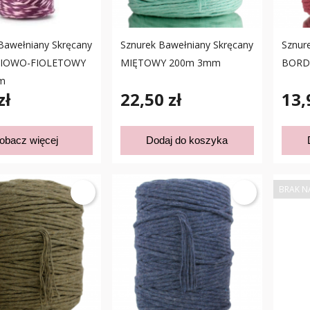
Bawełniany Skręcany
Sznurek Bawełniany Skręcany
Sznur
ILIOWO-FIOLETOWY
MIĘTOWY 200m 3mm
BORD
m
zł
22,50 zł
13,
obacz więcej
Dodaj do koszyka
BRAK N