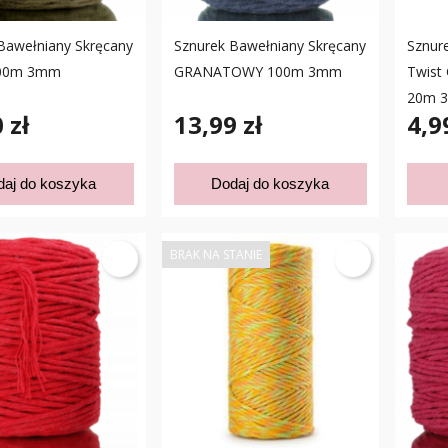
Bawełniany Skręcany
Sznurek Bawełniany Skręcany
Sznur
200m 3mm
GRANATOWY 100m 3mm
Twis
20m 
 zł
13,99 zł
4,9
daj do koszyka
Dodaj do koszyka
BRAK NA STANIE