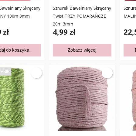
Bawełniany Skręcany
Sznurek Bawełniany Skręcany
Sznur
NY 100m 3mm
Twist TRZY POMARAŃCZE
MALI
20m 3mm
 zł
4,99 zł
22,
daj do koszyka
Zobacz więcej
TANIE