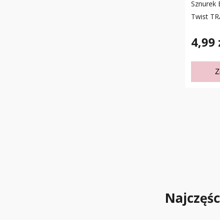
Sznurek 
Twist T
4,99 
Z
Najczęś