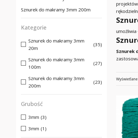
projektów,
Sznurek do makramy 3mm 200m
rękodzieln
Sznu
Kategorie
umożliwia
Sznur
Sznurek do makramy 3mm
(35)
20m
Sznurek
zastosowa
Sznurek do makramy 3mm
(27)
100m
Sznurek do makramy 3mm
Wyświetlane
(23)
200m
Grubość
3mm
(3)
3mm
(1)