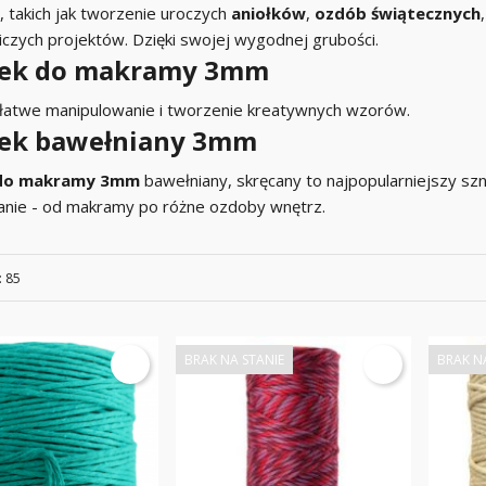
 takich jak tworzenie uroczych
aniołków
,
ozdób świątecznych
iczych projektów. Dzięki swojej wygodnej grubości.
rek do makramy 3mm
 łatwe manipulowanie i tworzenie kreatywnych wzorów.
ek bawełniany 3mm
 do makramy 3mm
bawełniany, skręcany to najpopularniejszy s
nie - od makramy po różne ozdoby wnętrz.
: 85
BRAK NA STANIE
BRAK N