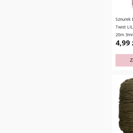
Sznurek 
Twist L
20m 3m
4,99 
Z