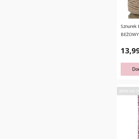
Sznurek 
BEŻOWY
13,99
Do
BRAK NA S