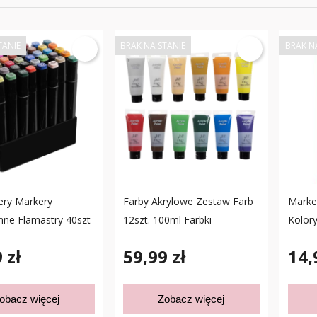
TANIE
BRAK NA STANIE
BRAK N
ery Markery
Farby Akrylowe Zestaw Farb
Marke
ne Flamastry 40szt
12szt. 100ml Farbki
Kolor
 zł
59,99 zł
14,
obacz więcej
Zobacz więcej