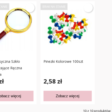
TANIE
BRAK NA STANIE
syczna Szkło
Pinezki Kolorowe 100szt
ające Ręczna
a
zł
2,58 zł
obacz więcej
Zobacz więcej
10 z 10 produktów