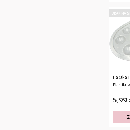
BRAK NA S
Paletka 
Plastiko
5,99 
Z