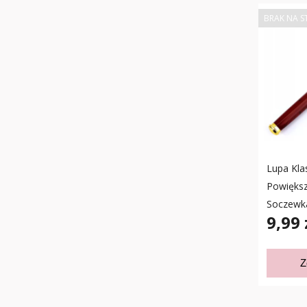
BRAK NA S
Lupa Kla
Powiększ
Soczewk
9,99 
Z