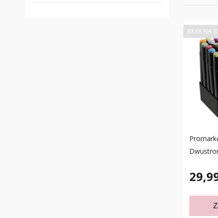
BRAK NA S
Promark
Dwustron
29,99
Z