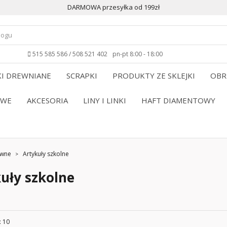
DARMOWA przesyłka od 199zł
515 585 586 / 508 521 402
pn-pt 8:00 - 18:00
I DREWNIANE
SCRAPKI
PRODUKTY ZE SKLEJKI
OBR
OWE
AKCESORIA
LINY I LINKI
HAFT DIAMENTOWY
ywne
Artykuły szkolne
uły szkolne
: 10