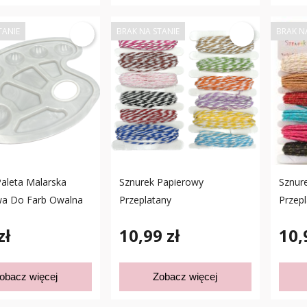
TANIE
BRAK NA STANIE
BRAK N
Paleta Malarska
Sznurek Papierowy
Sznur
wa Do Farb Owalna
Przeplatany
Przep
zł
10,99 zł
10,
obacz więcej
Zobacz więcej