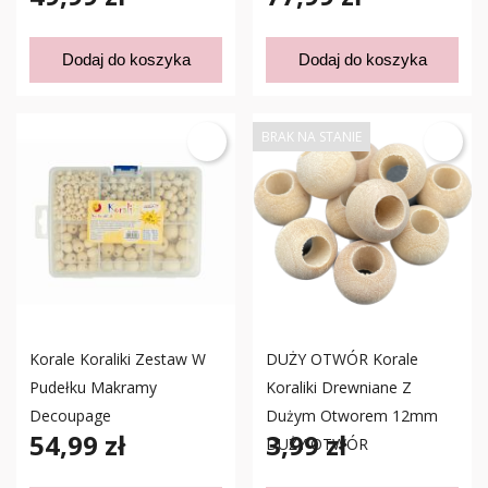
Dodaj do koszyka
Dodaj do koszyka
BRAK NA STANIE
Korale Koraliki Zestaw W
DUŻY OTWÓR Korale
Pudełku Makramy
Koraliki Drewniane Z
Decoupage
Dużym Otworem 12mm
54,99 zł
3,99 zł
DUŻY OTWÓR