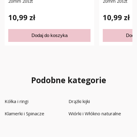
20mm 20szt
20mm 20szt
10,99 zł
10,99 zł
Dodaj do koszyka
Doda
Podobne kategorie
Kółka i ringi
Drążki kijki
Klamerki i Spinacze
Wiórki i Włókno naturalne