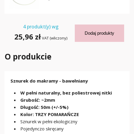
4
produkt(y) wg
Dodaj produkty
25,96 zł
VAT (wliczony)
O produkcie
Sznurek do makramy - bawełniany
W pełni naturalny, bez poliestrowej nitki
Grubość: ~2mm
Długość: 50m (+/-5%)
Kolor: TRZY POMARAŃCZE
Sznurek w pełni ekologiczny
Pojedynczo skręcany