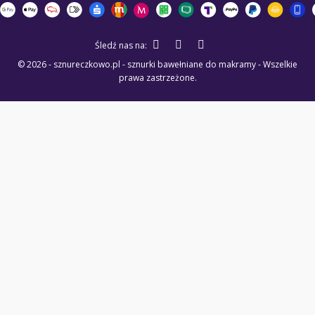
Śledź nas na:
© 2026 - sznureczkowo.pl - sznurki bawełniane do makramy - Wszelkie
prawa zastrzeżone.