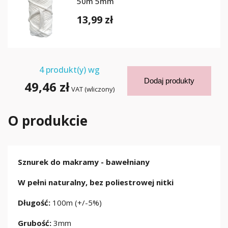
50m 5mm
13,99 zł
4
produkt(y) wg
Dodaj produkty
49,46 zł
VAT (wliczony)
O produkcie
Sznurek do makramy - bawełniany
W pełni naturalny, bez poliestrowej nitki
Długość:
100m (+/-5%)
Grubość:
3mm