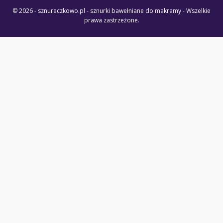
© 2026 - sznureczkowo.pl - sznurki bawełniane do makramy - Wszelkie
prawa zastrzeżone.