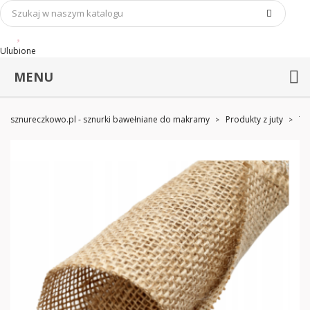
Ulubione
MENU
sznureczkowo.pl - sznurki bawełniane do makramy
Produkty z juty
Tk