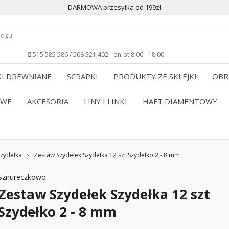
DARMOWA przesyłka od 199zł
515 585 586 / 508 521 402
pn-pt 8:00 - 18:00
I DREWNIANE
SCRAPKI
PRODUKTY ZE SKLEJKI
OBR
OWE
AKCESORIA
LINY I LINKI
HAFT DIAMENTOWY
Szydełka
Zestaw Szydełek Szydełka 12 szt Szydełko 2 - 8 mm
Sznureczkowo
Zestaw Szydełek Szydełka 12 szt
Szydełko 2 - 8 mm