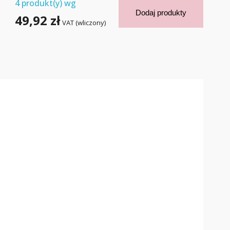
4
produkt(y) wg
Dodaj produkty
49,92 zł
VAT (wliczony)