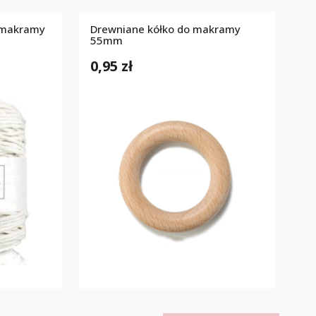
 makramy
Drewniane kółko do makramy
m
55mm
0,95 zł