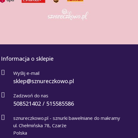
Informacja o sklepie
Wyślij e-mail
sklep@sznureczkowo.pl
Zadzwoń do nas
508521402 / 515585586
sznureczkowo.pl - sznurki bawełniane do makramy
ul. Chełmińska 78, Czarże
Polska