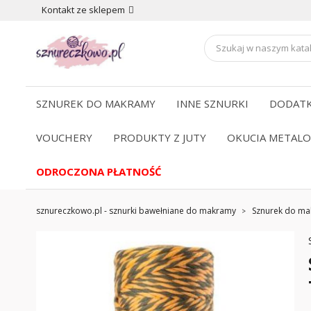
Kontakt ze sklepem
SZNUREK DO MAKRAMY
INNE SZNURKI
DODATK
VOUCHERY
PRODUKTY Z JUTY
OKUCIA METAL
ODROCZONA PŁATNOŚĆ
sznureczkowo.pl - sznurki bawełniane do makramy
Sznurek do m