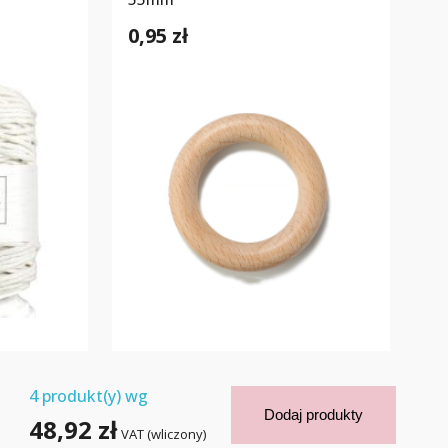
0,95 zł
4
produkt(y) wg
Dodaj produkty
48,92 zł
VAT (wliczony)