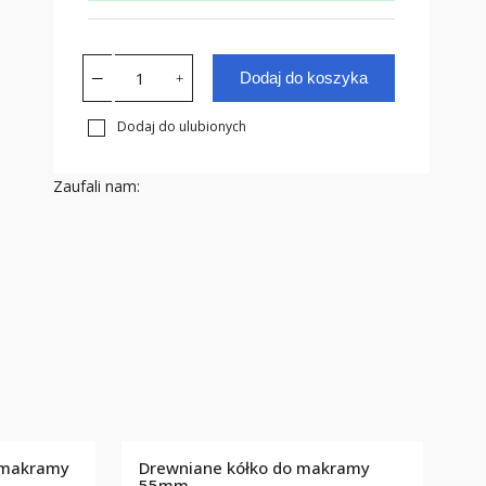
Dodaj do koszyka
Dodaj do ulubionych
Zaufali nam:
 makramy
Drewniane kółko do makramy
m
55mm