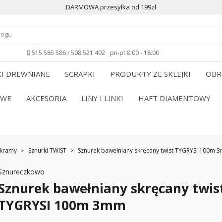
DARMOWA przesyłka od 199zł
515 585 586 / 508 521 402
pn-pt 8:00 - 18:00
I DREWNIANE
SCRAPKI
PRODUKTY ZE SKLEJKI
OBR
OWE
AKCESORIA
LINY I LINKI
HAFT DIAMENTOWY
akramy
Sznurki TWIST
Sznurek bawełniany skręcany twist TYGRYSI 100m 
Sznureczkowo
Sznurek bawełniany skręcany twis
TYGRYSI 100m 3mm