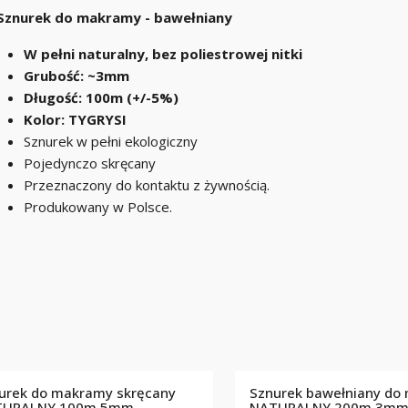
Sznurek do makramy - bawełniany
W pełni naturalny, bez poliestrowej nitki
Grubość: ~3mm
Długość: 100m (+/-5%)
Kolor: TYGRYSI
Sznurek w pełni ekologiczny
Pojedynczo skręcany
Przeznaczony do kontaktu z żywnością.
Produkowany w Polsce.
urek do makramy skręcany
Sznurek bawełniany do
TURALNY 100m 5mm
NATURALNY 200m 3m