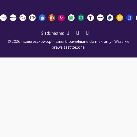
Śledź nas na:
© 2026 - sznureczkowo.pl - sznurki bawełniane do makramy - Wszelkie
prawa zastrzeżone.