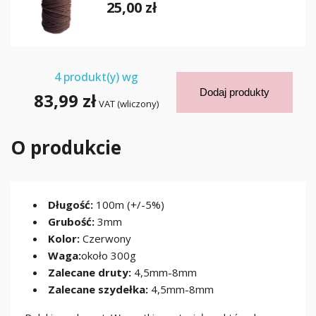
25,00 zł
4
produkt(y) wg
Dodaj produkty
83,99 zł
VAT (wliczony)
O produkcie
Długość:
100m (+/-5%)
Grubość:
3mm
Kolor:
Czerwony
Waga:
około 300g
Zalecane druty:
4,5mm-8mm
Zalecane szydełka:
4,5mm-8mm