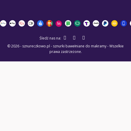
Śledź nas na:
© 2026 - sznureczkowo.pl - sznurki bawełniane do makramy - Wszelkie
prawa zastrzeżone.