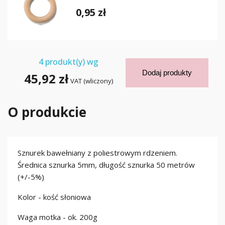
0,95 zł
4
produkt(y) wg
Dodaj produkty
45,92 zł
VAT (wliczony)
O produkcie
Sznurek bawełniany z poliestrowym rdzeniem.
Średnica sznurka 5mm, długość sznurka 50 metrów
(+/-5%)
Kolor - kość słoniowa
Waga motka - ok. 200g