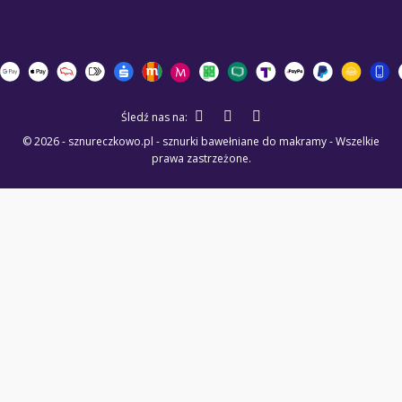
Śledź nas na:
© 2026 - sznureczkowo.pl - sznurki bawełniane do makramy - Wszelkie
prawa zastrzeżone.