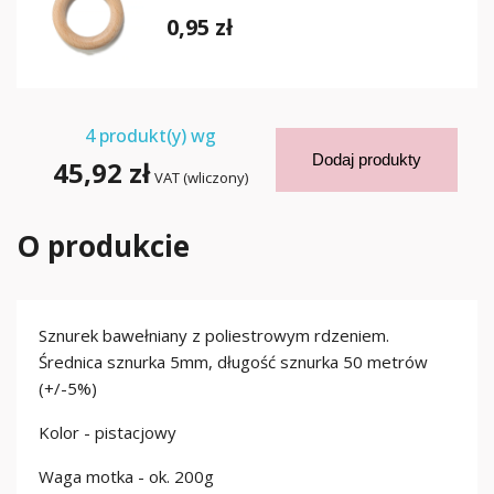
0,95 zł
4
produkt(y) wg
Dodaj produkty
45,92 zł
VAT (wliczony)
O produkcie
Sznurek bawełniany z poliestrowym rdzeniem.
Średnica sznurka 5mm, długość sznurka 50 metrów
(+/-5%)
Kolor - pistacjowy
Waga motka - ok. 200g