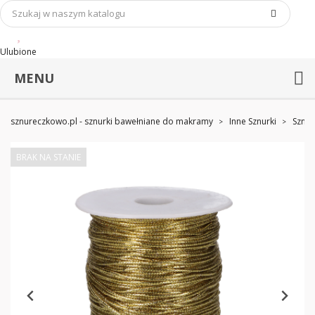
Ulubione
MENU
sznureczkowo.pl - sznurki bawełniane do makramy
Inne Sznurki
Sznur
BRAK NA STANIE