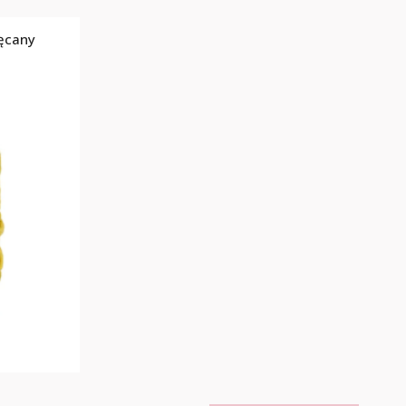
ęcany