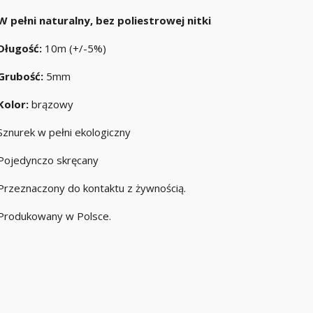
W pełni naturalny, bez poliestrowej nitki
Długość:
10m (+/-5%)
Grubość:
5mm
Kolor:
brązowy
Sznurek w pełni ekologiczny
Pojedynczo skręcany
Przeznaczony do kontaktu z żywnością.
Produkowany w Polsce.