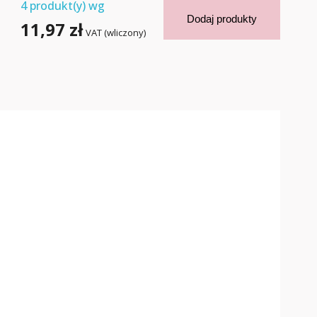
4
produkt(y) wg
Dodaj produkty
11,97 zł
VAT (wliczony)