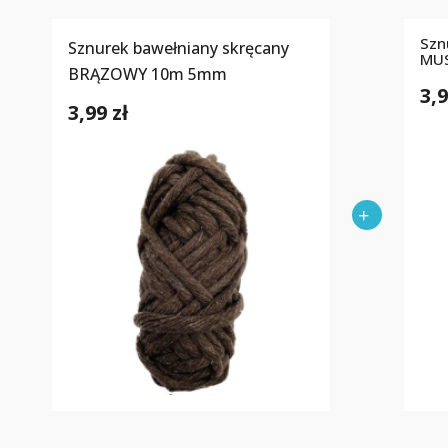
Szn
Sznurek bawełniany skręcany
MU
BRĄZOWY 10m 5mm
3,9
3,99 zł