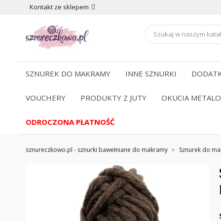
Kontakt ze sklepem
SZNUREK DO MAKRAMY
INNE SZNURKI
DODATK
VOUCHERY
PRODUKTY Z JUTY
OKUCIA METAL
ODROCZONA PŁATNOŚĆ
sznureczkowo.pl - sznurki bawełniane do makramy
Sznurek do m