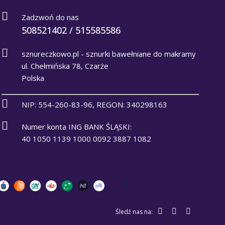
Zadzwoń do nas
508521402 / 515585586
sznureczkowo.pl - sznurki bawełniane do makramy
ul. Chełmińska 78, Czarże
Polska
NIP: 554-260-83-96, REGON: 340298163
Numer konta ING BANK ŚLĄSKI:
40 1050 1139 1000 0092 3887 1082
Śledź nas na: