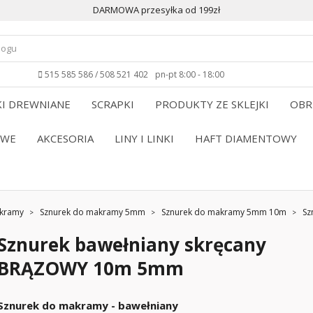
DARMOWA przesyłka od 199zł
515 585 586 / 508 521 402
pn-pt 8:00 - 18:00
I DREWNIANE
SCRAPKI
PRODUKTY ZE SKLEJKI
OBR
OWE
AKCESORIA
LINY I LINKI
HAFT DIAMENTOWY
akramy
Sznurek do makramy 5mm
Sznurek do makramy 5mm 10m
Sz
Sznurek bawełniany skręcany
BRĄZOWY 10m 5mm
Sznurek do makramy - bawełniany