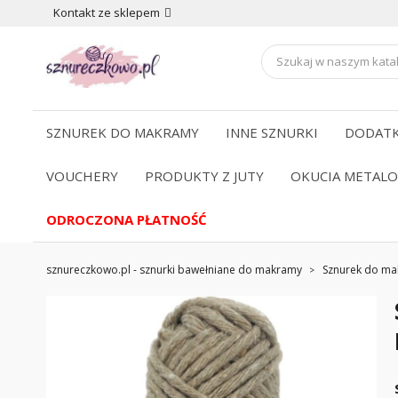
Kontakt ze sklepem
SZNUREK DO MAKRAMY
INNE SZNURKI
DODATK
VOUCHERY
PRODUKTY Z JUTY
OKUCIA METAL
ODROCZONA PŁATNOŚĆ
sznureczkowo.pl - sznurki bawełniane do makramy
Sznurek do m