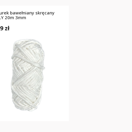
urek bawełniany skręcany
ŁY 20m 3mm
9 zł