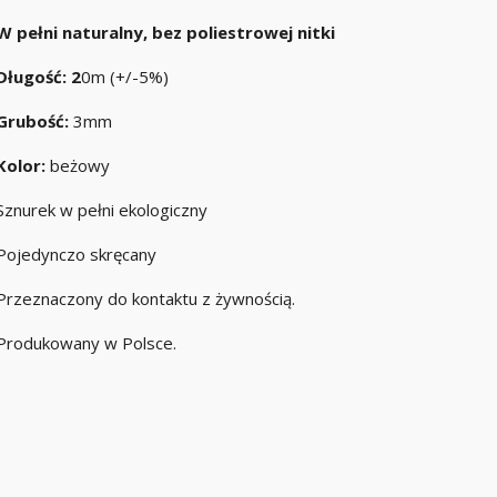
W pełni naturalny, bez poliestrowej nitki
Długość: 2
0m (+/-5%)
Grubość:
3mm
Kolor:
beżowy
Sznurek w pełni ekologiczny
Pojedynczo skręcany
Przeznaczony do kontaktu z żywnością.
Produkowany w Polsce.