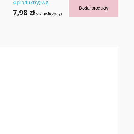
4
produkt(y) wg
Dodaj produkty
7,98 zł
VAT (wliczony)