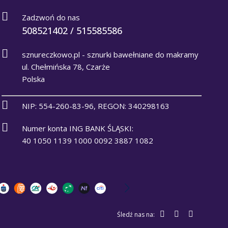
Zadzwoń do nas
508521402 / 515585586
sznureczkowo.pl - sznurki bawełniane do makramy
ul. Chełmińska 78, Czarże
Polska
NIP: 554-260-83-96, REGON: 340298163
Numer konta ING BANK ŚLĄSKI:
40 1050 1139 1000 0092 3887 1082
Śledź nas na: