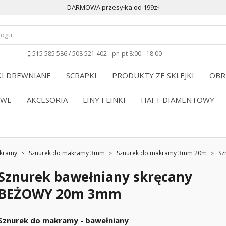
DARMOWA przesyłka od 199zł
515 585 586 / 508 521 402
pn-pt 8:00 - 18:00
I DREWNIANE
SCRAPKI
PRODUKTY ZE SKLEJKI
OBR
OWE
AKCESORIA
LINY I LINKI
HAFT DIAMENTOWY
akramy
Sznurek do makramy 3mm
Sznurek do makramy 3mm 20m
Sz
Sznurek bawełniany skręcany
BEŻOWY 20m 3mm
Sznurek do makramy - bawełniany