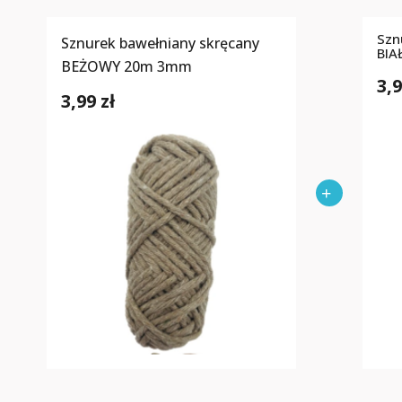
Szn
Sznurek bawełniany skręcany
BIA
BEŻOWY 20m 3mm
3,9
3,99 zł