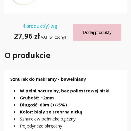
4
produkt(y) wg
Dodaj produkty
27,96 zł
VAT (wliczony)
O produkcie
Sznurek do makramy - bawełniany
W pełni naturalny, bez poliestrowej nitki
Grubość: ~2mm
Długość: 60m (+/-5%)
Kolor: biały ze srebrną nitką
Sznurek w pełni ekologiczny
Pojedynczo skręcany