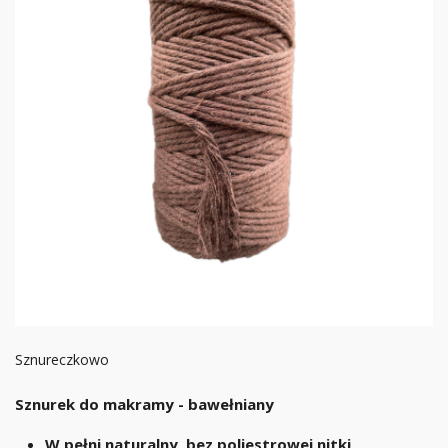
Sznureczkowo
Sznurek do makramy - bawełniany
W pełni naturalny, bez poliestrowej nitki