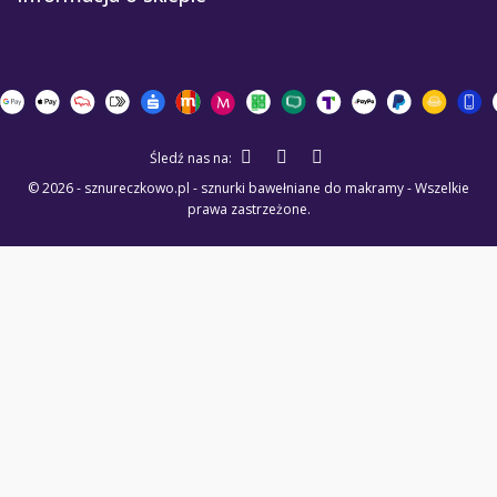
Śledź nas na:
© 2026 - sznureczkowo.pl - sznurki bawełniane do makramy - Wszelkie
prawa zastrzeżone.