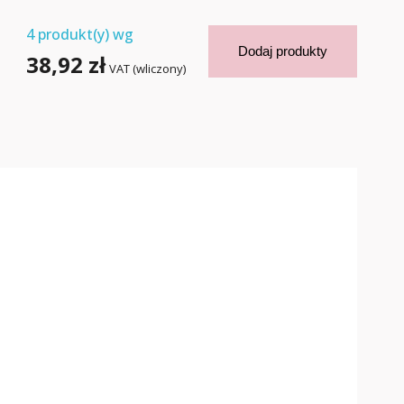
4
produkt(y) wg
Dodaj produkty
38,92 zł
VAT (wliczony)