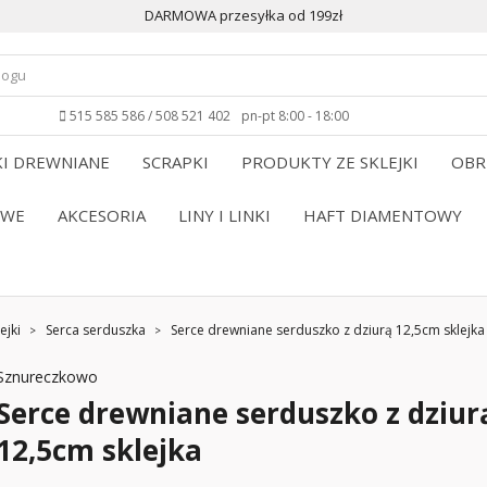
DARMOWA przesyłka od 199zł
515 585 586 / 508 521 402
pn-pt 8:00 - 18:00
I DREWNIANE
SCRAPKI
PRODUKTY ZE SKLEJKI
OBR
OWE
AKCESORIA
LINY I LINKI
HAFT DIAMENTOWY
ejki
Serca serduszka
Serce drewniane serduszko z dziurą 12,5cm sklejka
Sznureczkowo
Serce drewniane serduszko z dziur
12,5cm sklejka