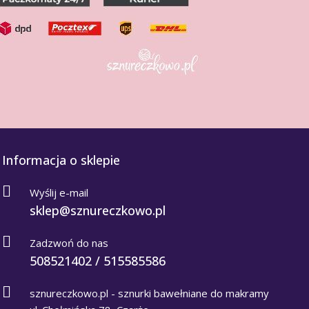
Informacja o sklepie
Wyślij e-mail
sklep@sznureczkowo.pl
Zadzwoń do nas
508521402 / 515585586
sznureczkowo.pl - sznurki bawełniane do makramy