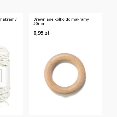
 makramy
Drewniane kółko do makramy
m
55mm
0,95 zł