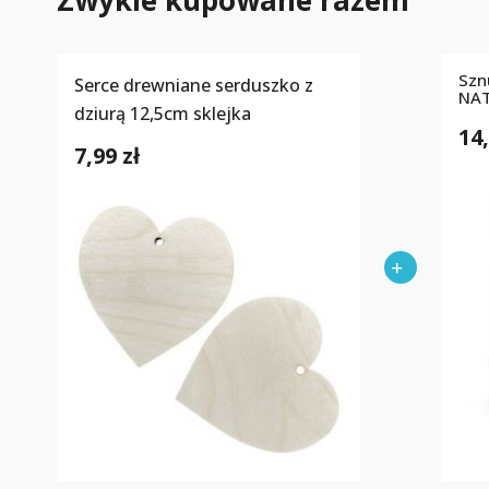
Zwykle kupowane razem
Szn
Serce drewniane serduszko z
NA
dziurą 12,5cm sklejka
14,
7,99 zł