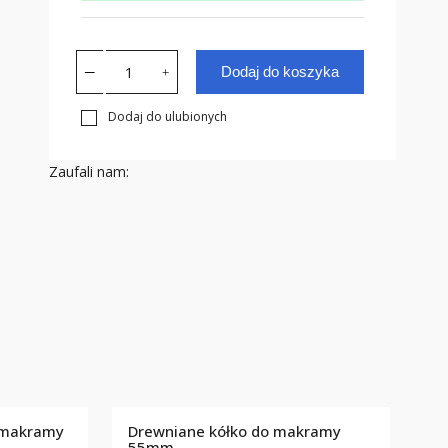
Dodaj do koszyka
Dodaj do ulubionych
Zaufali nam:
 makramy
Drewniane kółko do makramy
m
55mm