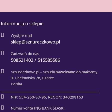
Informacja o sklepie
Wyślij e-mail
sklep@sznureczkowo.pl
Zadzwoń do nas
508521402 / 515585586
sznureczkowo.pl - sznurki bawełniane do makramy
ul. Chełmińska 78, Czarże
Polska
NIP: 554-260-83-96, REGON: 340298163
Numer konta ING BANK ŚLĄSKI: