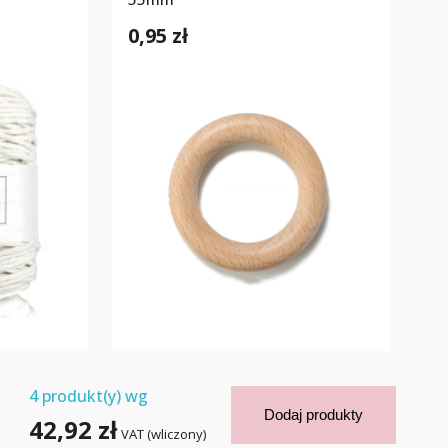
0,95 zł
4
produkt(y) wg
Dodaj produkty
42,92 zł
VAT (wliczony)