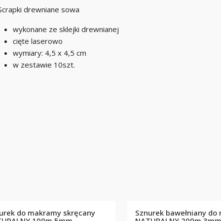
Scrapki drewniane sowa
wykonane ze sklejki drewnianej
cięte laserowo
wymiary: 4,5 x 4,5 cm
w zestawie 10szt.
urek do makramy skręcany
Sznurek bawełniany do
TURALNY 100m 5mm
NATURALNY 200m 3m