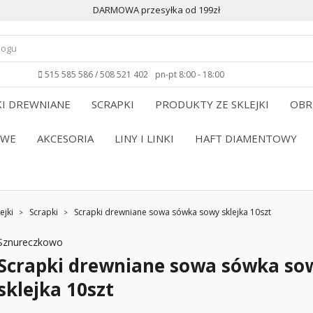
DARMOWA przesyłka od 199zł
515 585 586 / 508 521 402
pn-pt 8:00 - 18:00
I DREWNIANE
SCRAPKI
PRODUKTY ZE SKLEJKI
OBR
OWE
AKCESORIA
LINY I LINKI
HAFT DIAMENTOWY
ejki
Scrapki
Scrapki drewniane sowa sówka sowy sklejka 10szt
Sznureczkowo
Scrapki drewniane sowa sówka so
sklejka 10szt