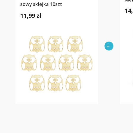
sowy sklejka 10szt
14,
11,99 zł