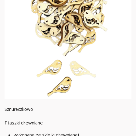
Sznureczkowo
Ptaszki drewniane
wykonane ze sklejki drewnianej