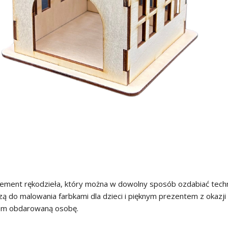
lement rękodzieła, który można w dowolny sposób ozdabiać techn
zą do malowania farbkami dla dzieci i pięknym prezentem z oka
iem obdarowaną osobę.