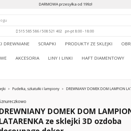
DARMOWA przesyłka od 199zł
515 585 586 / 508 521 402
pn-pt 8:00 - 18:00
I DREWNIANE
SCRAPKI
PRODUKTY ZE SKLEJKI
OBR
OWE
AKCESORIA
LINY I LINKI
HAFT DIAMENTOWY
ejki
Pudełka, szkatułki i lampiony
DREWNIANY DOMEK DOM LAMPION LATAR
Sznureczkowo
DREWNIANY DOMEK DOM LAMPIO
LATARENKA ze sklejki 3D ozdoba