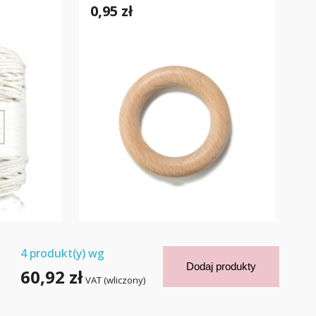
0,95 zł
4
produkt(y) wg
Dodaj produkty
60,92 zł
VAT (wliczony)