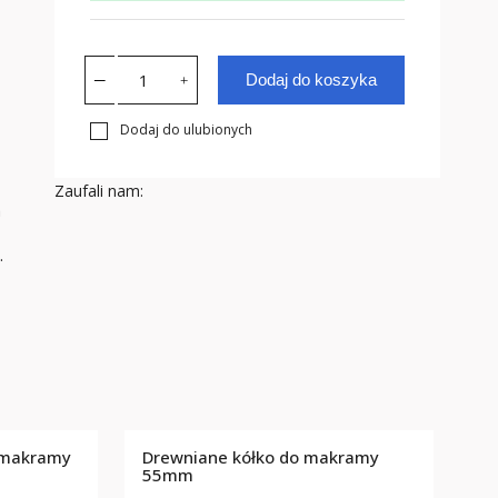
Dodaj do koszyka
Dodaj do ulubionych
Zaufali nam:
m
.
 makramy
Drewniane kółko do makramy
m
55mm