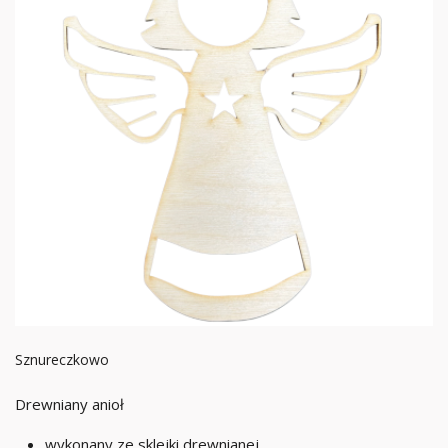
Sznureczkowo
Drewniany anioł
wykonany ze sklejki drewnianej