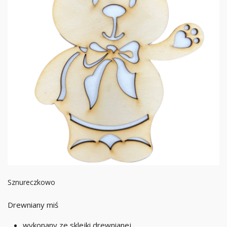
Sznureczkowo
Drewniany miś
wykonany ze sklejki drewnianej