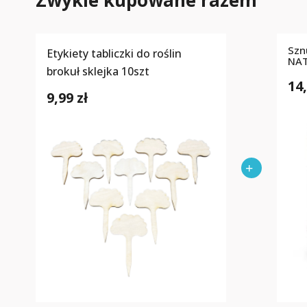
Zwykle kupowane razem
Szn
Etykiety tabliczki do roślin
NA
brokuł sklejka 10szt
14,
9,99 zł