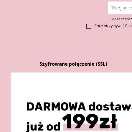
Możesz zrezy
Chcę otrzymywać E-m
Szyfrowane połączenie (SSL)