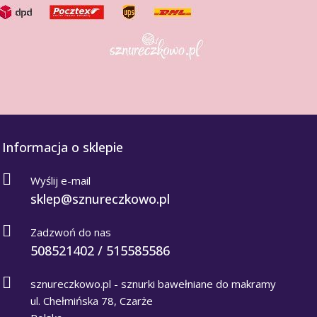
Informacja o sklepie
Wyślij e-mail
sklep@sznureczkowo.pl
Zadzwoń do nas
508521402 / 515585586
sznureczkowo.pl - sznurki bawełniane do makramy
ul. Chełmińska 78, Czarże