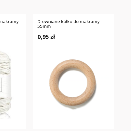
 makramy
Drewniane kółko do makramy
m
55mm
0,95 zł