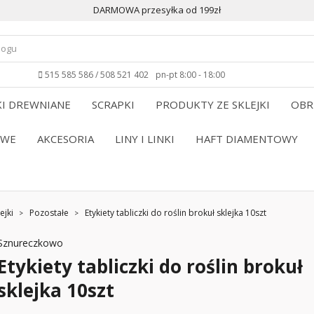
DARMOWA przesyłka od 199zł
515 585 586 / 508 521 402
pn-pt 8:00 - 18:00
I DREWNIANE
SCRAPKI
PRODUKTY ZE SKLEJKI
OBR
OWE
AKCESORIA
LINY I LINKI
HAFT DIAMENTOWY
ejki
Pozostałe
Etykiety tabliczki do roślin brokuł sklejka 10szt
Sznureczkowo
Etykiety tabliczki do roślin brokuł
sklejka 10szt