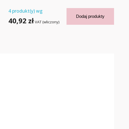
4
produkt(y) wg
Dodaj produkty
40,92 zł
VAT (wliczony)