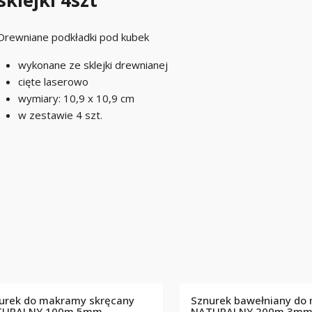
sklejki 4szt
Drewniane podkładki pod kubek
wykonane ze sklejki drewnianej
cięte laserowo
wymiary: 10,9 x 10,9 cm
w zestawie 4 szt.
urek do makramy skręcany
Sznurek bawełniany do
TURALNY 100m 5mm
NATURALNY 200m 3m