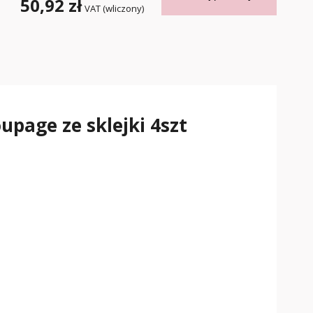
50,92 zł
VAT (wliczony)
page ze sklejki 4szt