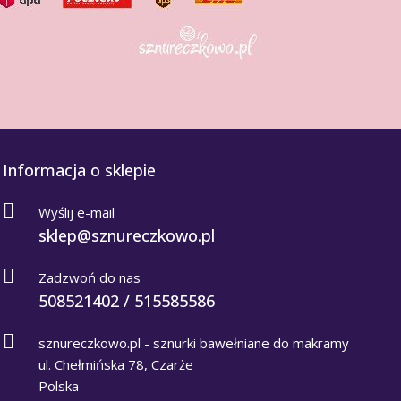
Informacja o sklepie
Wyślij e-mail
sklep@sznureczkowo.pl
Zadzwoń do nas
508521402 / 515585586
sznureczkowo.pl - sznurki bawełniane do makramy
ul. Chełmińska 78, Czarże
Polska