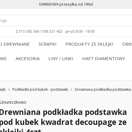
DARMOWA przesyłka od 199zł
515 585 586 / 508 521 402
pn-pt 8:00 - 18:00
I DREWNIANE
SCRAPKI
PRODUKTY ZE SKLEJKI
OBR
OWE
AKCESORIA
LINY I LINKI
HAFT DIAMENTOWY
ejki
Podkładki pod kubek - podstawki
Drewniana podkładka podstawka p
Sznureczkowo
Drewniana podkładka podstawka
pod kubek kwadrat decoupage ze