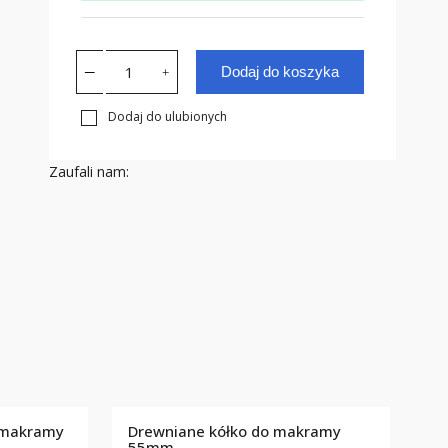
Dodaj do koszyka
Dodaj do ulubionych
Zaufali nam:
 makramy
Drewniane kółko do makramy
m
55mm