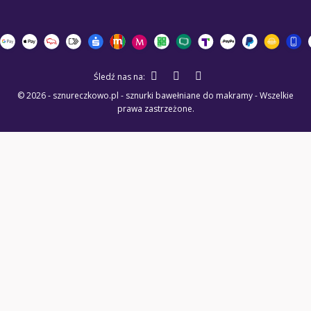
Śledź nas na:
© 2026 - sznureczkowo.pl - sznurki bawełniane do makramy - Wszelkie
prawa zastrzeżone.