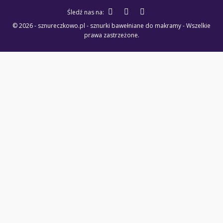
Śledź nas na:
© 2026 - sznureczkowo.pl - sznurki bawełniane do makramy - Wszelkie
prawa zastrzeżone.