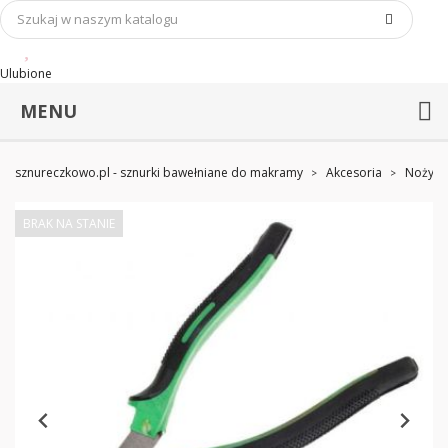
Ulubione
MENU
sznureczkowo.pl - sznurki bawełniane do makramy
Akcesoria
Nożyczk
BRAK NA STANIE