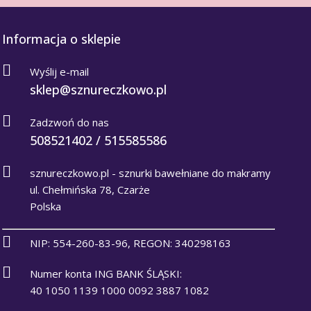
Informacja o sklepie
Wyślij e-mail
sklep@sznureczkowo.pl
Zadzwoń do nas
508521402 / 515585586
sznureczkowo.pl - sznurki bawełniane do makramy
ul. Chełmińska 78, Czarże
Polska
NIP: 554-260-83-96, REGON: 340298163
Numer konta ING BANK ŚLĄSKI:
40 1050 1139 1000 0092 3887 1082