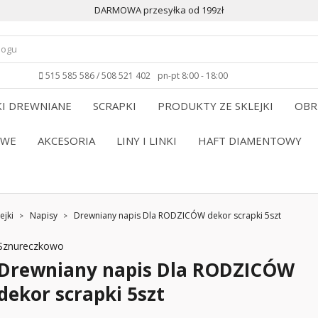
DARMOWA przesyłka od 199zł
515 585 586 / 508 521 402
pn-pt 8:00 - 18:00
I DREWNIANE
SCRAPKI
PRODUKTY ZE SKLEJKI
OBR
OWE
AKCESORIA
LINY I LINKI
HAFT DIAMENTOWY
ejki
Napisy
Drewniany napis Dla RODZICÓW dekor scrapki 5szt
Sznureczkowo
Drewniany napis Dla RODZICÓW
dekor scrapki 5szt