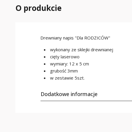
O produkcie
Drewniany napis "Dla RODZICÓW"
wykonany ze sklejki drewnianej
cięty laserowo
wymiary: 12 x 5 cm
grubość 3mm
w zestawie 5szt.
Dodatkowe informacje