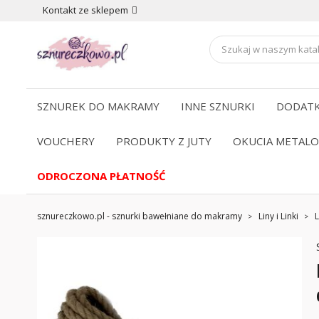
Kontakt ze sklepem
SZNUREK DO MAKRAMY
INNE SZNURKI
DODATK
VOUCHERY
PRODUKTY Z JUTY
OKUCIA METAL
ODROCZONA PŁATNOŚĆ
sznureczkowo.pl - sznurki bawełniane do makramy
Liny i Linki
L