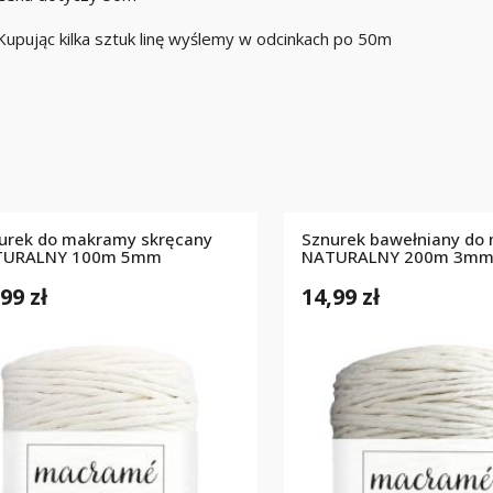
Kupując kilka sztuk linę wyślemy w odcinkach po 50m
urek do makramy skręcany
Sznurek bawełniany do
TURALNY 100m 5mm
NATURALNY 200m 3m
99 zł
14,99 zł