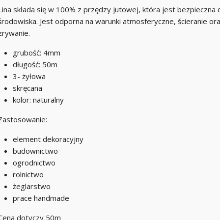
Lina składa się w 100% z przędzy jutowej, która jest bezpieczna 
środowiska. Jest odporna na warunki atmosferyczne, ścieranie or
zrywanie.
grubość: 4mm
długość: 50m
3- żyłowa
skręcana
kolor: naturalny
Zastosowanie:
element dekoracyjny
budownictwo
ogrodnictwo
rolnictwo
żeglarstwo
prace handmade
Cena dotyczy 50m