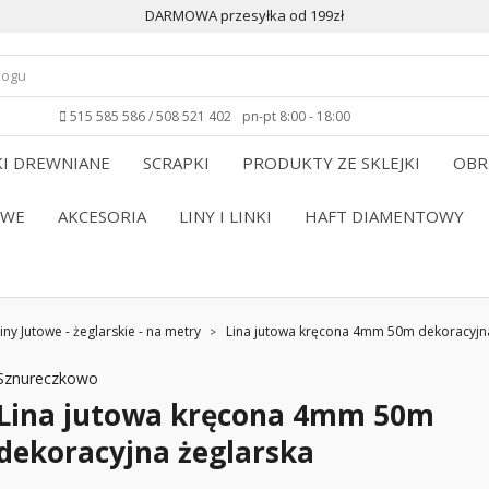
DARMOWA przesyłka od 199zł
515 585 586 / 508 521 402
pn-pt 8:00 - 18:00
I DREWNIANE
SCRAPKI
PRODUKTY ZE SKLEJKI
OBR
OWE
AKCESORIA
LINY I LINKI
HAFT DIAMENTOWY
iny Jutowe - żeglarskie - na metry
Lina jutowa kręcona 4mm 50m dekoracyjn
Sznureczkowo
Lina jutowa kręcona 4mm 50m
dekoracyjna żeglarska