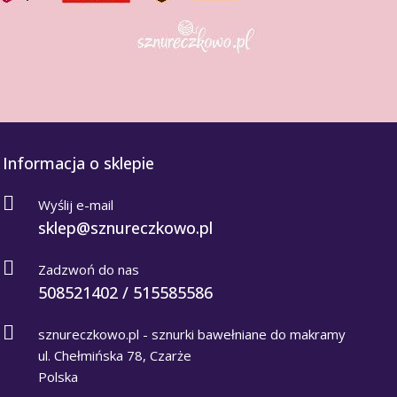
Informacja o sklepie
Wyślij e-mail
sklep@sznureczkowo.pl
Zadzwoń do nas
508521402 / 515585586
sznureczkowo.pl - sznurki bawełniane do makramy
ul. Chełmińska 78, Czarże
Polska