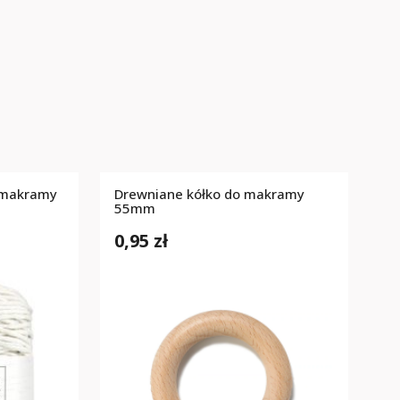
 makramy
Drewniane kółko do makramy
m
55mm
0,95 zł