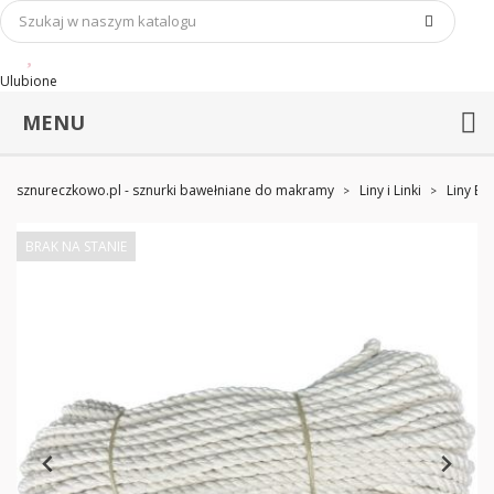
Ulubione
MENU
sznureczkowo.pl - sznurki bawełniane do makramy
Liny i Linki
Liny Ba
BRAK NA STANIE