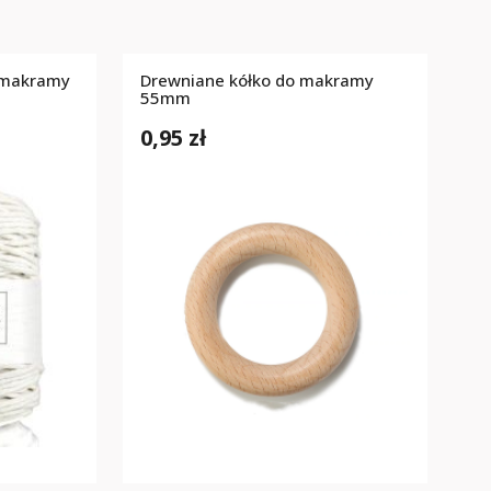
 makramy
Drewniane kółko do makramy
m
55mm
0,95 zł