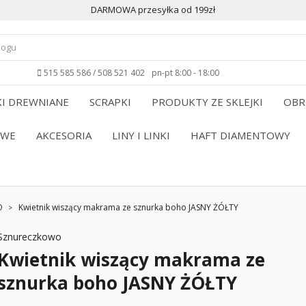
DARMOWA przesyłka od 199zł
515 585 586 / 508 521 402
pn-pt 8:00 - 18:00
I DREWNIANE
SCRAPKI
PRODUKTY ZE SKLEJKI
OBR
OWE
AKCESORIA
LINY I LINKI
HAFT DIAMENTOWY
O
Kwietnik wiszący makrama ze sznurka boho JASNY ŻÓŁTY
Sznureczkowo
Kwietnik wiszący makrama ze
sznurka boho JASNY ŻÓŁTY