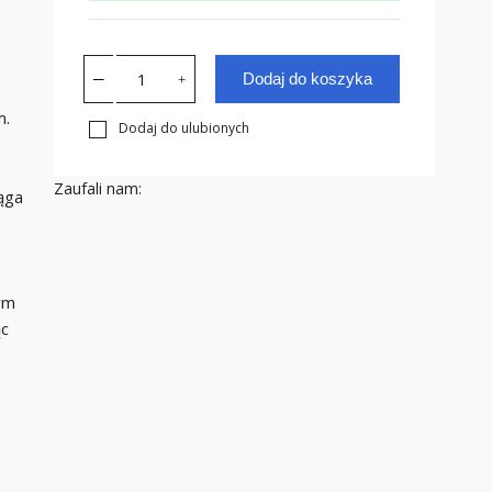
Dodaj do koszyka
m.
Dodaj do ulubionych
Zaufali nam:
ąga
ym
ąc