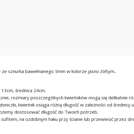
e ze sznurka bawełnianego 5mm w kolorze jasno żółtym
.
 13cm, średnica 24cm.
cznie, rozmiary poszczególnych kwietników mogą się delikatnie róż
niczki, kwietnik osiąga różną długość w zależności od średnicy uż
możemy dostosować długość do Twoich potrzeb.
sufitem, na ozdobnym haku przy ścianie lub przewiesić przez dre