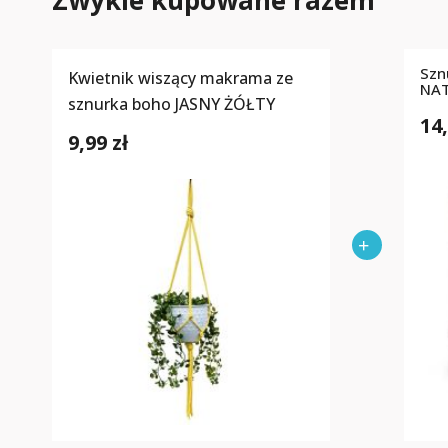
Zwykle kupowane razem
Szn
Kwietnik wiszący makrama ze
NA
sznurka boho JASNY ŻÓŁTY
14,
9,99 zł