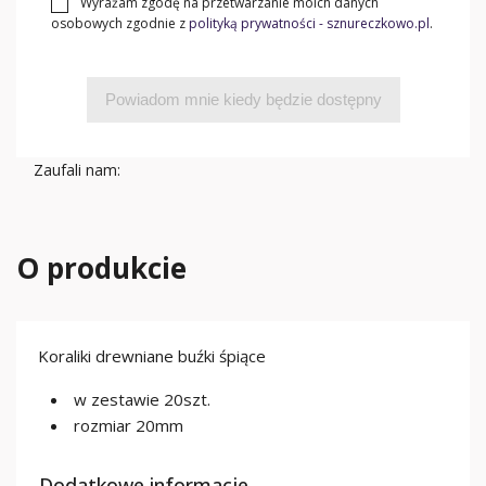
Wyrażam zgodę na przetwarzanie moich danych
osobowych zgodnie z
polityką prywatności - sznureczkowo.pl
.
Powiadom mnie kiedy będzie dostępny
Zaufali nam:
O produkcie
Koraliki drewniane buźki śpiące
w zestawie 20szt.
rozmiar 20mm
Dodatkowe informacje