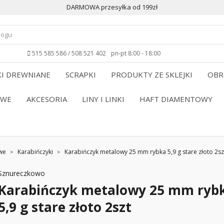
DARMOWA przesyłka od 199zł
515 585 586 / 508 521 402
pn-pt 8:00 - 18:00
I DREWNIANE
SCRAPKI
PRODUKTY ZE SKLEJKI
OBR
OWE
AKCESORIA
LINY I LINKI
HAFT DIAMENTOWY
we
Karabińczyki
Karabińczyk metalowy 25 mm rybka 5,9 g stare złoto 2sz
Sznureczkowo
Karabińczyk metalowy 25 mm ryb
5,9 g stare złoto 2szt