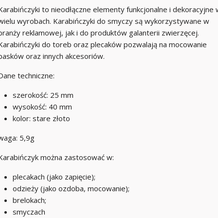
Karabińczyki to nieodłączne elementy funkcjonalne i dekoracyjne 
wielu wyrobach. Karabińczyki do smyczy są wykorzystywane w
branży reklamowej, jak i do produktów galanterii zwierzęcej.
Karabińczyki do toreb oraz plecaków pozwalają na mocowanie
pasków oraz innych akcesoriów.
Dane techniczne:
szerokość: 25 mm
wysokość: 40 mm
kolor: stare złoto
waga: 5,9g
Karabińczyk można zastosować w:
plecakach (jako zapięcie);
odzieży (jako ozdoba, mocowanie);
brelokach;
smyczach