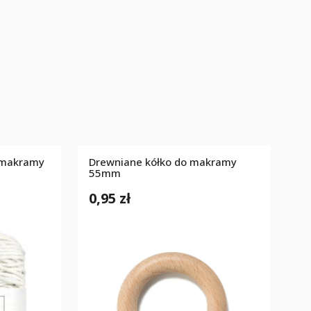
 makramy
Drewniane kółko do makramy
m
55mm
0,95 zł