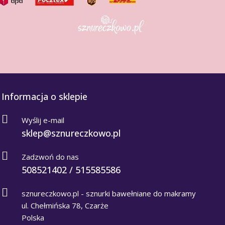
Informacja o sklepie
Wyślij e-mail
sklep@sznureczkowo.pl
Zadzwoń do nas
508521402 / 515585586
sznureczkowo.pl - sznurki bawełniane do makramy
ul. Chełmińska 78, Czarże
Polska