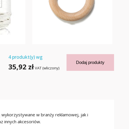
4
produkt(y) wg
Dodaj produkty
35,92 zł
VAT (wliczony)
ą wykorzystywane w branży reklamowej, jak i
z innych akcesoriów.