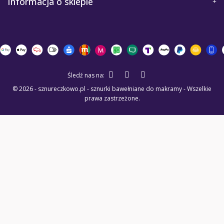
Informacja o sklepie
Śledź nas na:
© 2026 - sznureczkowo.pl - sznurki bawełniane do makramy - Wszelkie
prawa zastrzeżone.