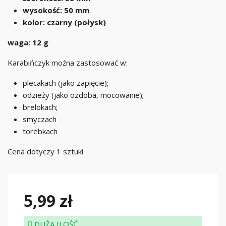
wysokość: 50 mm
kolor: czarny (połysk)
waga: 12 g
Karabińczyk można zastosować w:
plecakach (jako zapięcie);
odzieży (jako ozdoba, mocowanie);
brelokach;
smyczach
torebkach
Cena dotyczy 1 sztuki
5,99 zł
DUŻA ILOŚĆ