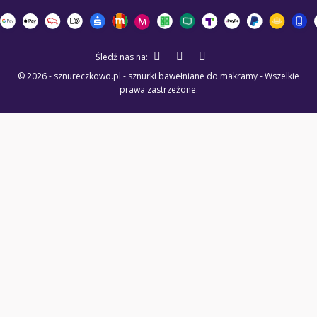
Śledź nas na:
© 2026 - sznureczkowo.pl - sznurki bawełniane do makramy - Wszelkie
prawa zastrzeżone.