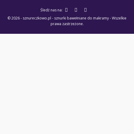
Śledź nas na:
© 2026 - sznureczkowo.pl - sznurki bawełniane do makramy - Wszelkie
prawa zastrzeżone.