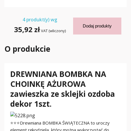
4
produkt(y) wg
Dodaj produkty
35,92 zł
VAT (wliczony)
O produkcie
DREWNIANA BOMBKA NA
CHOINKĘ AŻUROWA
zawieszka ze sklejki ozdoba
dekor 1szt.
⭐⭐⭐Drewniana BOMBKA ŚWIĄTECZNA to uroczy
element rękodzieła, który można wykorzystać do