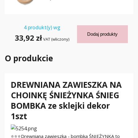
4
produkt(y) wg
Dodaj produkty
33,92 zł
VAT (wliczony)
O produkcie
DREWNIANA ZAWIESZKA NA
CHOINKĘ ŚNIEŻYNKA ŚNIEG
BOMBKA ze sklejki dekor
1szt
⭐⭐⭐Drewniana zawieszka - bombka ŚNIEŻYNKA to