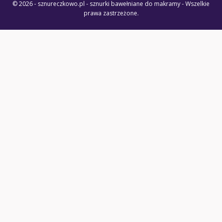
© 2026 - sznureczkowo.pl - sznurki bawełniane do makramy - Wszelkie
prawa zastrzeżone.