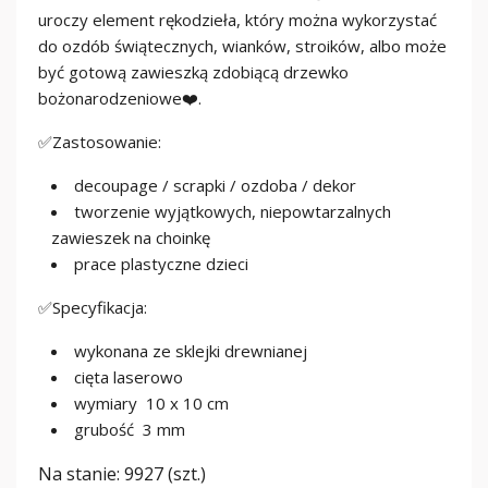
uroczy element rękodzieła, który można wykorzystać
do ozdób świątecznych, wianków, stroików, albo może
być gotową zawieszką zdobiącą drzewko
bożonarodzeniowe❤️.
✅Zastosowanie:
decoupage / scrapki / ozdoba / dekor
tworzenie wyjątkowych, niepowtarzalnych
zawieszek na choinkę
prace plastyczne dzieci
✅Specyfikacja:
wykonana ze sklejki drewnianej
cięta laserowo
wymiary 10 x 10 cm
grubość 3 mm
Na stanie:
9927 (szt.)