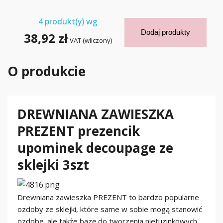
4
produkt(y) wg
Dodaj produkty
38,92 zł
VAT (wliczony)
O produkcie
DREWNIANA ZAWIESZKA
PREZENT prezencik
upominek decoupage ze
sklejki 3szt
Drewniana zawieszka PREZENT to bardzo popularne
ozdoby ze sklejki, które same w sobie mogą stanowić
ozdobę, ale także bazę do tworzenia nietuzinkowych,