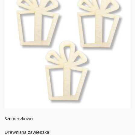
Sznureczkowo
Drewniana zawieszka