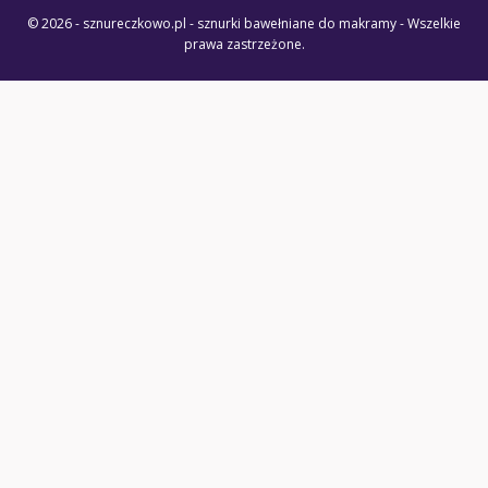
© 2026 - sznureczkowo.pl - sznurki bawełniane do makramy - Wszelkie
prawa zastrzeżone.