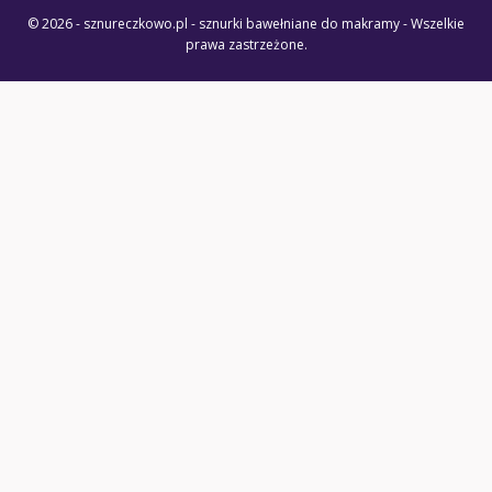
© 2026 - sznureczkowo.pl - sznurki bawełniane do makramy - Wszelkie
prawa zastrzeżone.