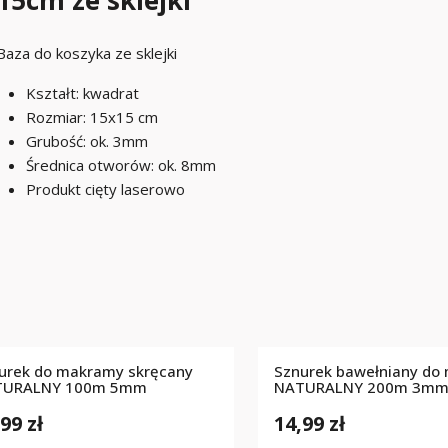
15cm ze sklejki
Baza do koszyka ze sklejki
Kształt: kwadrat
Rozmiar: 15x15 cm
Grubość: ok. 3mm
Średnica otworów: ok. 8mm
Produkt cięty laserowo
urek do makramy skręcany
Sznurek bawełniany do
TURALNY 100m 5mm
NATURALNY 200m 3m
99 zł
14,99 zł