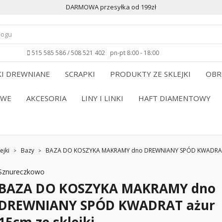
DARMOWA przesyłka od 199zł
515 585 586 / 508 521 402
pn-pt 8:00 - 18:00
I DREWNIANE
SCRAPKI
PRODUKTY ZE SKLEJKI
OBR
OWE
AKCESORIA
LINY I LINKI
HAFT DIAMENTOWY
ejki
Bazy
BAZA DO KOSZYKA MAKRAMY dno DREWNIANY SPÓD KWADRAT a
Sznureczkowo
BAZA DO KOSZYKA MAKRAMY dno
DREWNIANY SPÓD KWADRAT ażur