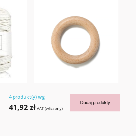
4
produkt(y) wg
Dodaj produkty
41,92 zł
VAT (wliczony)