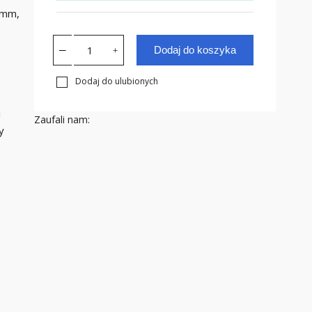
5mm,
Dodaj do koszyka
Dodaj do ulubionych
i
Zaufali nam:
y