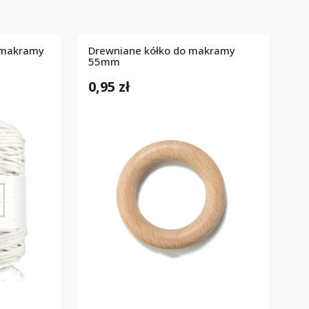
 makramy
Drewniane kółko do makramy
m
55mm
0,95 zł