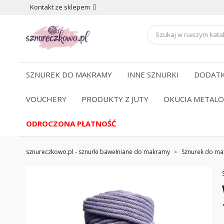
Kontakt ze sklepem
SZNUREK DO MAKRAMY
INNE SZNURKI
DODATK
VOUCHERY
PRODUKTY Z JUTY
OKUCIA METAL
ODROCZONA PŁATNOŚĆ
sznureczkowo.pl - sznurki bawełniane do makramy
Sznurek do m