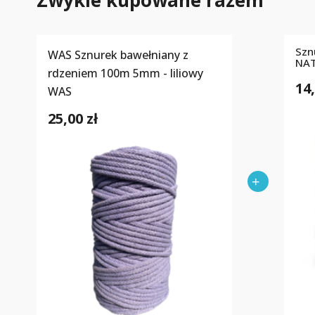
Zwykle kupowane razem
Szn
WAS Sznurek bawełniany z
NA
rdzeniem 100m 5mm - liliowy
14,
WAS
25,00 zł