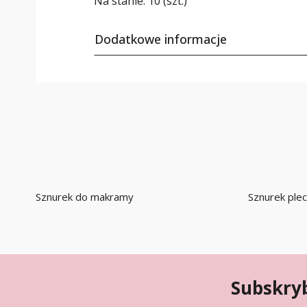
Na stanie:
10 (szt.)
Dodatkowe informacje
Sznurek do makramy
Sznurek ple
Subskryb