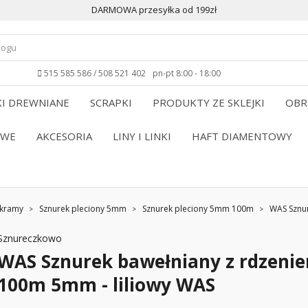
DARMOWA przesyłka od 199zł
515 585 586 / 508 521 402
pn-pt 8:00 - 18:00
I DREWNIANE
SCRAPKI
PRODUKTY ZE SKLEJKI
OBR
OWE
AKCESORIA
LINY I LINKI
HAFT DIAMENTOWY
akramy
Sznurek pleciony 5mm
Sznurek pleciony 5mm 100m
WAS Sznur
Sznureczkowo
WAS Sznurek bawełniany z rdzeni
100m 5mm - liliowy WAS