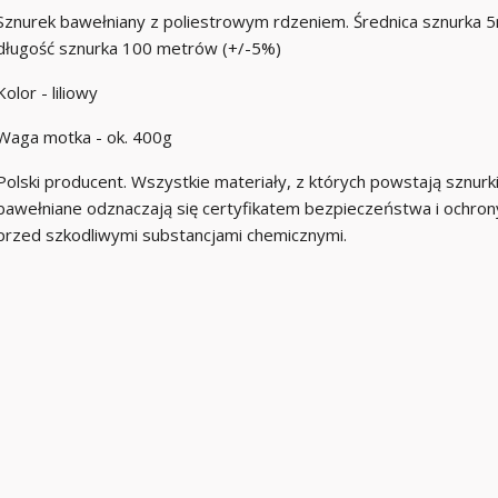
Sznurek bawełniany z poliestrowym rdzeniem. Średnica sznurka 
długość sznurka 100 metrów (+/-5%)
Kolor - liliowy
Waga motka - ok. 400g
Polski producent. Wszystkie materiały, z których powstają sznurk
bawełniane odznaczają się certyfikatem bezpieczeństwa i ochron
przed szkodliwymi substancjami chemicznymi.