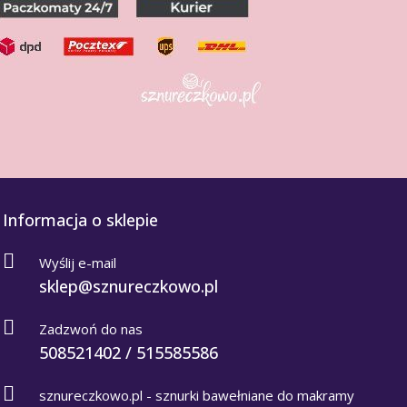
Informacja o sklepie
Wyślij e-mail
sklep@sznureczkowo.pl
Zadzwoń do nas
508521402 / 515585586
sznureczkowo.pl - sznurki bawełniane do makramy