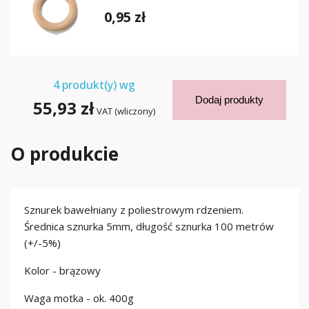
0,95 zł
4
produkt(y) wg
Dodaj produkty
55,93 zł
VAT (wliczony)
O produkcie
Sznurek bawełniany z poliestrowym rdzeniem.
Średnica sznurka 5mm, długość sznurka 100 metrów
(+/-5%)
Kolor - brązowy
Waga motka - ok. 400g