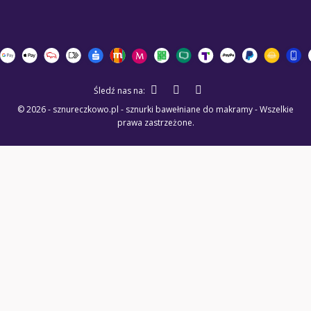
Śledź nas na:
© 2026 - sznureczkowo.pl - sznurki bawełniane do makramy - Wszelkie
prawa zastrzeżone.